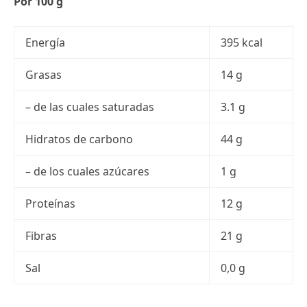
Por 100 g
Energía
395 kcal
Grasas
14 g
– de las cuales saturadas
3.1 g
Hidratos de carbono
44 g
– de los cuales azúcares
1 g
Proteínas
12 g
Fibras
21 g
Sal
0,0 g