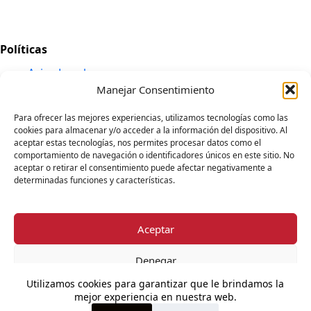
Políticas
Aviso Legal
Manejar Consentimiento
Política de Privacidad
Términos y Condiciones
Para ofrecer las mejores experiencias, utilizamos tecnologías como las
Política de Devoluciones
cookies para almacenar y/o acceder a la información del dispositivo. Al
Política de Cookies
aceptar estas tecnologías, nos permites procesar datos como el
comportamiento de navegación o identificadores únicos en este sitio. No
aceptar o retirar el consentimiento puede afectar negativamente a
determinadas funciones y características.
Información de Envíos
Los envíos tardan entre 3-5 días laborales.
Aceptar
Denegar
Información de Contacto
Utilizamos cookies para garantizar que le brindamos la
Ver Preferencias
mejor experiencia en nuestra web.
No dudes en ponerte en contacto con nosotros por