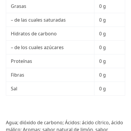
Grasas
0 g
– de las cuales saturadas
0 g
Hidratos de carbono
0 g
– de los cuales azúcares
0 g
Proteínas
0 g
Fibras
0 g
Sal
0 g
Agua; dióxido de carbono; Ácidos: ácido cítrico, ácido
málico; Aromas: sabor natural de limón, sabor