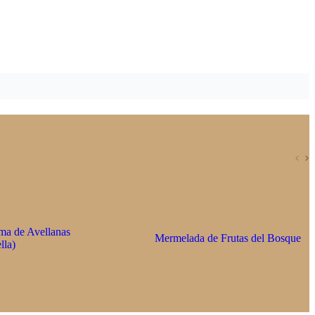
ma de Avellanas
Mermelada de Frutas del Bosque
lla)