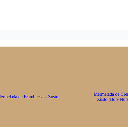
Mermelada de Cre
ermelada de Frambuesa – Zùsto
– Zùsto (Bote Nute