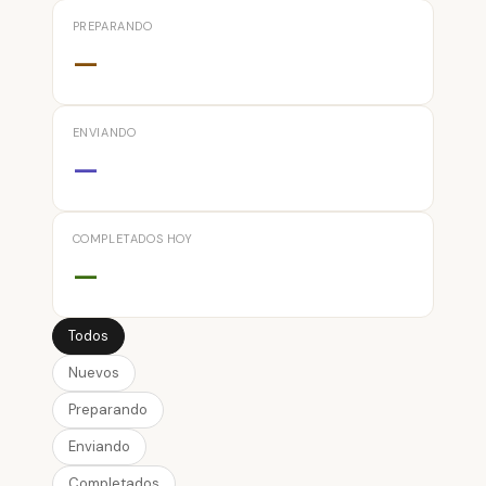
PREPARANDO
—
ENVIANDO
—
COMPLETADOS HOY
—
Todos
Nuevos
Preparando
Enviando
Completados